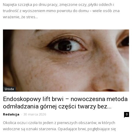
Napięta szczęka po dniu pracy, zmęczone oczy, płytki oddech i
trudność z wyciszeniem mimo powrotu do domu – wiele osób zna
wrażenie, że stres...
Uroda
Endoskopowy lift brwi – nowoczesna metoda
odmładzania górnej części twarzy bez...
Redakcja
-
30 marca 2026
0
Okolica oczu i czoła to jeden z pierwszych obszarów, w których
widoczne są oznaki starzenia. Opadające brwi, pogłębiające się