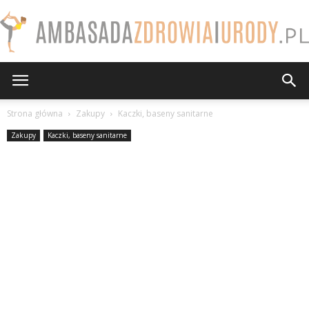
AmbasadaZdrowiaiUrody.pl
Strona główna
Zakupy
Kaczki, baseny sanitarne
Zakupy
Kaczki, baseny sanitarne