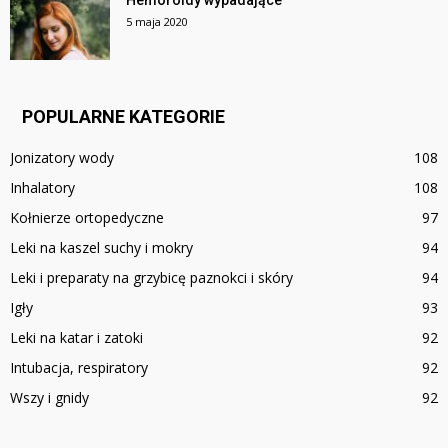
Hemoroidy wypadające
5 maja 2020
POPULARNE KATEGORIE
Jonizatory wody
108
Inhalatory
108
Kołnierze ortopedyczne
97
Leki na kaszel suchy i mokry
94
Leki i preparaty na grzybicę paznokci i skóry
94
Igły
93
Leki na katar i zatoki
92
Intubacja, respiratory
92
Wszy i gnidy
92