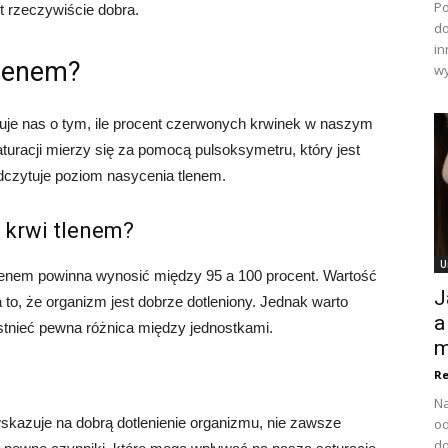
Po
st rzeczywiście dobra.
do
in
tlenem?
wy
rmuje nas o tym, ile procent czerwonych krwinek w naszym
turacji mierzy się za pomocą pulsoksymetru, który jest
dczytuje poziom nasycenia tlenem.
 krwi tlenem?
U
tlenem powinna wynosić między 95 a 100 procent. Wartość
J
to, że organizm jest dobrze dotleniony. Jednak warto
a
istnieć pewna różnica między jednostkami.
m
Re
Na
kazuje na dobrą dotlenienie organizmu, nie zawsze
od
do