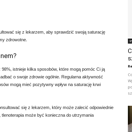
ltować się z lekarzem, aby sprawdzić swoją saturację
emy zdrowotne.
I
C
lenem?
s
Re
iż 98%, istnieje kilka sposobów, które mogą pomóc Ci ją
Co
zadbać o swoje zdrowie ogólnie. Regularna aktywność
Wp
ierosów mogą mieć pozytywny wpływ na saturację krwi
po
sz
nsultować się z lekarzem, który może zalecić odpowiednie
h, tlenoterapia może być konieczna do utrzymania