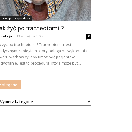
ntubacja, respiratory
ak żyć po tracheotomii?
dakcja
-
13 września 2025
0
k żyć po tracheotomii? Tracheotomia jest
dycznym zabiegiem, który polega na wykonaniu
woru w tchawicy, aby umożliwić pacjentowi
dychanie. Jest to procedura, która może być...
Kategorie
tegorie