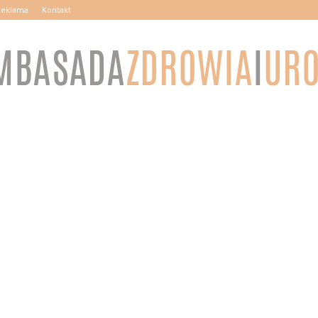
Reklama
Kontakt
AmbasadaZdrowiaiUrody.pl