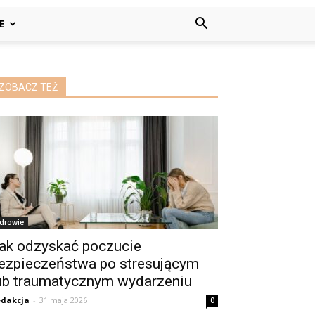
E
ZOBACZ TEŻ
drowie
ak odzyskać poczucie
ezpieczeństwa po stresującym
ub traumatycznym wydarzeniu
dakcja
-
31 maja 2026
0