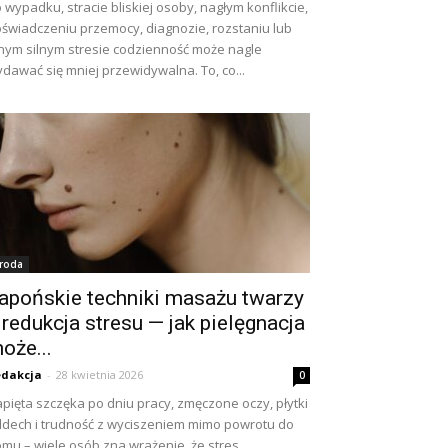
 wypadku, stracie bliskiej osoby, nagłym konflikcie,
świadczeniu przemocy, diagnozie, rozstaniu lub
nym silnym stresie codzienność może nagle
dawać się mniej przewidywalna. To, co...
roda
apońskie techniki masażu twarzy
 redukcja stresu — jak pielęgnacja
oże...
dakcja
-
28 kwietnia 2026
0
pięta szczęka po dniu pracy, zmęczone oczy, płytki
dech i trudność z wyciszeniem mimo powrotu do
mu – wiele osób zna wrażenie, że stres...