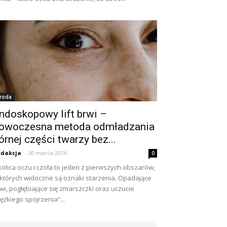
roda
ndoskopowy lift brwi –
owoczesna metoda odmładzania
órnej części twarzy bez...
dakcja
-
30 marca 2026
0
olica oczu i czoła to jeden z pierwszych obszarów,
których widoczne są oznaki starzenia. Opadające
wi, pogłębiające się zmarszczki oraz uczucie
iężkiego spojrzenia”...