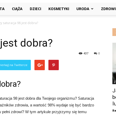
ETA
CIĄŻA
DZIECI
KOSMETYKI
URODA
ZDROWI
y saturacja 98 jest dobra?
 jest dobra?
437
0
ierkaj) na Twitterze
dobra?
Z
J
b
turacja 98 jest dobra dla Twojego organizmu? Saturacja
l
kaźników zdrowia, a wartość 98% wydaje się być bardzo
Re
 pełni zdrowi? W tym artykule przyjrzymy się temu