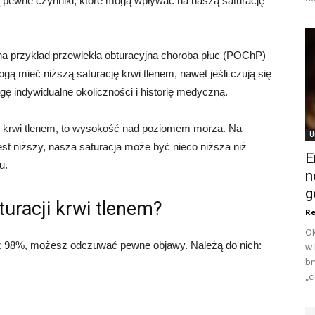
ją pewne czynniki, które mogą wpływać na naszą saturację
na przykład przewlekła obturacyjna choroba płuc (POChP)
gą mieć niższą saturację krwi tlenem, nawet jeśli czują się
gę indywidualne okoliczności i historię medyczną.
ę krwi tlenem, to wysokość nad poziomem morza. Na
U
st niższy, nasza saturacja może być nieco niższa niż
E
u.
n
g
turacji krwi tlenem?
Re
Ok
 niż 98%, możesz odczuwać pewne objawy. Należą do nich:
w 
br
„c