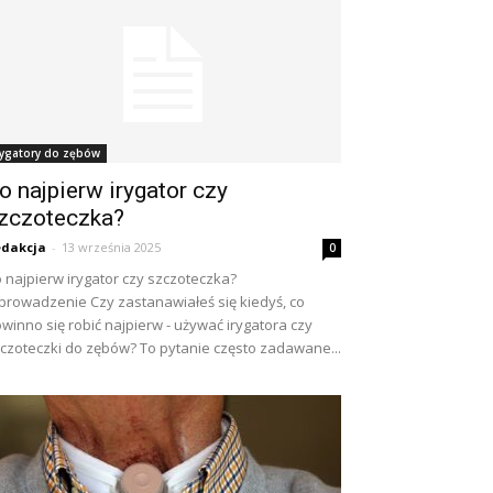
rygatory do zębów
o najpierw irygator czy
zczoteczka?
dakcja
-
13 września 2025
0
 najpierw irygator czy szczoteczka?
rowadzenie Czy zastanawiałeś się kiedyś, co
winno się robić najpierw - używać irygatora czy
czoteczki do zębów? To pytanie często zadawane...