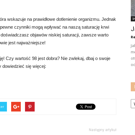
tóra wskazuje na prawidłowe dotlenienie organizmu. Jednak
I
a pewne czynniki mogą wpływać na naszą saturację krwi
J
b doświadczasz objawów niskiej saturacji, zawsze warto
Re
wie jest najważniejsze!
Ja
me
ot
ę! Czy wartość 98 jest dobra? Nie zwlekaj, dbaj o swoje
od
by dowiedzieć się więcej:
Ka
ter
Następny artykuł