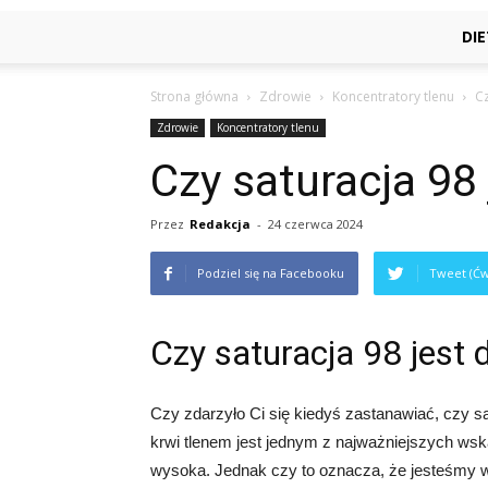
DI
Strona główna
Zdrowie
Koncentratory tlenu
Cz
Zdrowie
Koncentratory tlenu
Czy saturacja 98
Przez
Redakcja
-
24 czerwca 2024
Podziel się na Facebooku
Tweet (Ćw
Czy saturacja 98 jest 
Czy zdarzyło Ci się kiedyś zastanawiać, czy sa
krwi tlenem jest jednym z najważniejszych ws
wysoka. Jednak czy to oznacza, że jesteśmy w