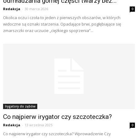
odmładzania górnej części twarzy bez...
Redakcja
-
30 marca 2026
0
Okolica oczu i czoła to jeden z pierwszych obszarów, w których
widoczne są oznaki starzenia. Opadające brwi, pogłębiające się
zmarszczki oraz uczucie „ciężkiego spojrzenia”...
Irygatory do zębów
Co najpierw irygator czy szczoteczka?
Redakcja
-
13 września 2025
0
Co najpierw irygator czy szczoteczka? Wprowadzenie Czy