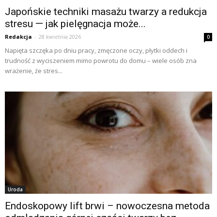
Japońskie techniki masażu twarzy a redukcja
stresu — jak pielęgnacja może...
Redakcja
-
28 kwietnia 2026
0
Napięta szczęka po dniu pracy, zmęczone oczy, płytki oddech i
trudność z wyciszeniem mimo powrotu do domu – wiele osób zna
wrażenie, że stres...
Uroda
Endoskopowy lift brwi – nowoczesna metoda