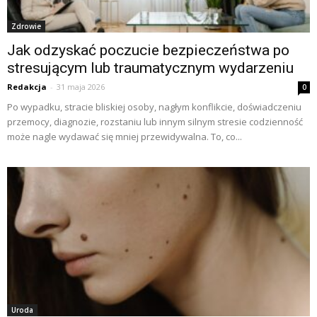
Zdrowie
Jak odzyskać poczucie bezpieczeństwa po
stresującym lub traumatycznym wydarzeniu
Redakcja
-
31 maja 2026
0
Po wypadku, stracie bliskiej osoby, nagłym konflikcie, doświadczeniu
przemocy, diagnozie, rozstaniu lub innym silnym stresie codzienność
może nagle wydawać się mniej przewidywalna. To, co...
Uroda