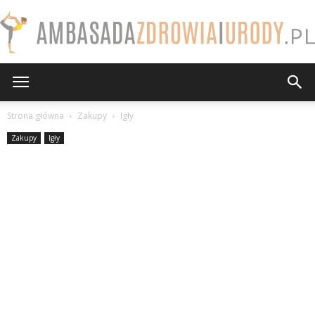
AmbasadaZdrowiaiUrody.pl
Strona główna
Zakupy
Igły
Zakupy
Igły