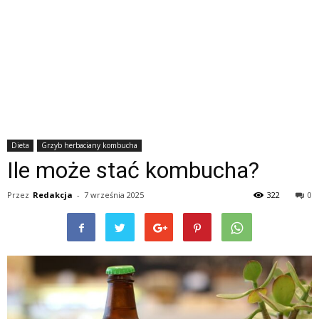
Dieta
Grzyb herbaciany kombucha
Ile może stać kombucha?
Przez
Redakcja
-
7 września 2025
322
0