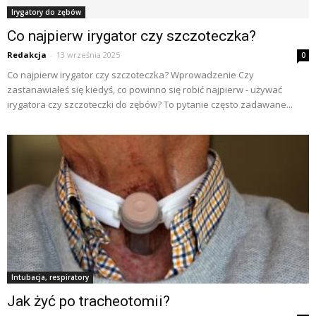
Irygatory do zębów
Co najpierw irygator czy szczoteczka?
Redakcja
-
13 września 2025
0
Co najpierw irygator czy szczoteczka? Wprowadzenie Czy
zastanawiałeś się kiedyś, co powinno się robić najpierw - używać
irygatora czy szczoteczki do zębów? To pytanie często zadawane...
Intubacja, respiratory
Jak żyć po tracheotomii?