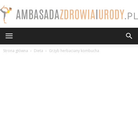
AmbasadaZdrowiaiUrody.pl
Strona główna
Dieta
Grzyb herbaciany kombucha