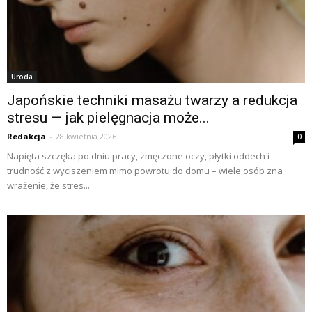
Uroda
Japońskie techniki masażu twarzy a redukcja
stresu — jak pielęgnacja może...
Redakcja
-
28 kwietnia 2026
0
Napięta szczęka po dniu pracy, zmęczone oczy, płytki oddech i
trudność z wyciszeniem mimo powrotu do domu – wiele osób zna
wrażenie, że stres...