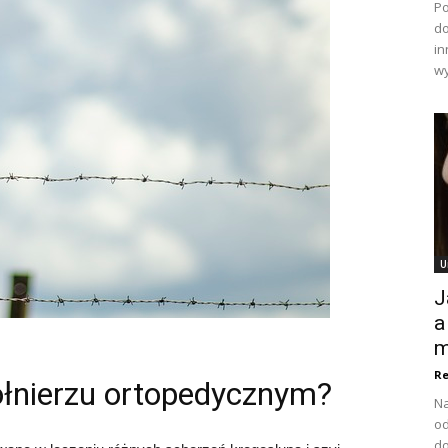
Po
do
in
wy
U
J
a
m
Re
kołnierzu ortopedycznym?
Na
od
do