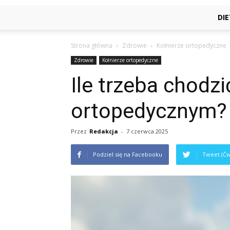
DI
Strona główna
Zdrowie
Kołnierze ortopedyczne
Zdrowie
Kołnierze ortopedyczne
Ile trzeba chodzi
ortopedycznym?
Przez
Redakcja
-
7 czerwca 2025
Podziel się na Facebooku
Tweet (Ćw