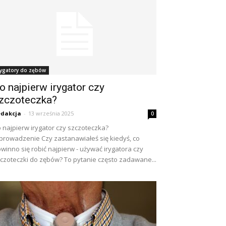
rygatory do zębów
o najpierw irygator czy
zczoteczka?
dakcja
-
13 września 2025
0
 najpierw irygator czy szczoteczka?
rowadzenie Czy zastanawiałeś się kiedyś, co
winno się robić najpierw - używać irygatora czy
czoteczki do zębów? To pytanie często zadawane...