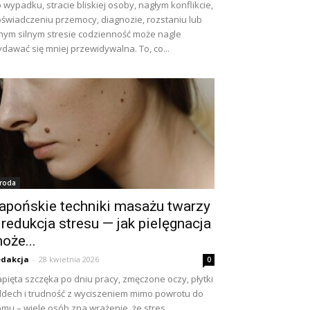
 wypadku, stracie bliskiej osoby, nagłym konflikcie,
świadczeniu przemocy, diagnozie, rozstaniu lub
nym silnym stresie codzienność może nagle
dawać się mniej przewidywalna. To, co...
roda
apońskie techniki masażu twarzy
 redukcja stresu — jak pielęgnacja
oże...
dakcja
-
28 kwietnia 2026
0
pięta szczęka po dniu pracy, zmęczone oczy, płytki
dech i trudność z wyciszeniem mimo powrotu do
mu – wiele osób zna wrażenie, że stres...