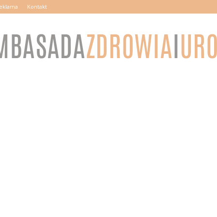
eklama
Kontakt
AmbasadaZdrowiaiUrody.pl