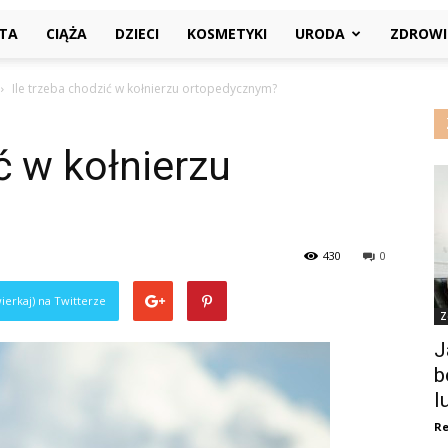
ETA
CIĄŻA
DZIECI
KOSMETYKI
URODA
ZDROWI
Ile trzeba chodzić w kołnierzu ortopedycznym?
ć w kołnierzu
430
0
ierkaj) na Twitterze
Z
J
b
l
Re