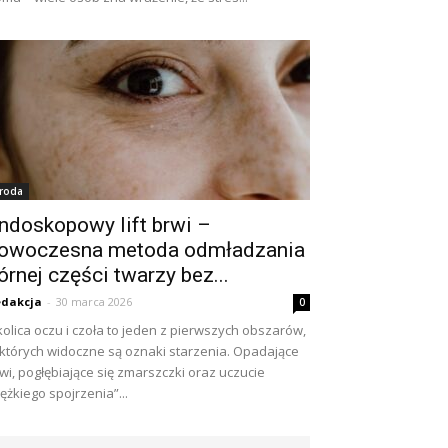
roda
ndoskopowy lift brwi –
owoczesna metoda odmładzania
órnej części twarzy bez...
dakcja
-
30 marca 2026
0
olica oczu i czoła to jeden z pierwszych obszarów,
których widoczne są oznaki starzenia. Opadające
wi, pogłębiające się zmarszczki oraz uczucie
iężkiego spojrzenia”...