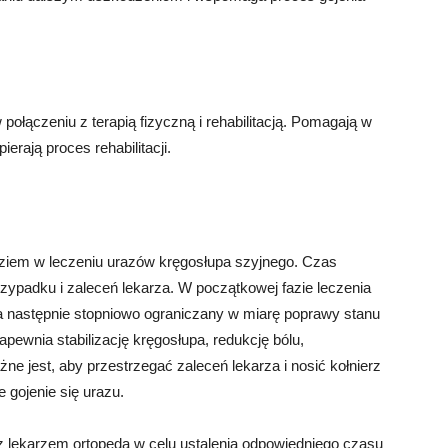
ołączeniu z terapią fizyczną i rehabilitacją. Pomagają w
erają proces rehabilitacji.
ziem w leczeniu urazów kręgosłupa szyjnego. Czas
rzypadku i zaleceń lekarza. W początkowej fazie leczenia
 a następnie stopniowo ograniczany w miarę poprawy stanu
pewnia stabilizację kręgosłupa, redukcję bólu,
żne jest, aby przestrzegać zaleceń lekarza i nosić kołnierz
 gojenie się urazu.
z lekarzem ortopedą w celu ustalenia odpowiedniego czasu