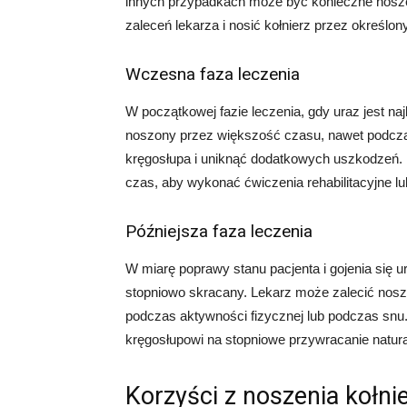
innych przypadkach może być konieczne noszen
zaleceń lekarza i nosić kołnierz przez określo
Wczesna faza leczenia
W początkowej fazie leczenia, gdy uraz jest na
noszony przez większość czasu, nawet podczas 
kręgosłupa i uniknąć dodatkowych uszkodzeń. L
czas, aby wykonać ćwiczenia rehabilitacyjne lu
Późniejsza faza leczenia
W miarę poprawy stanu pacjenta i gojenia się 
stopniowo skracany. Lekarz może zalecić noszen
podczas aktywności fizycznej lub podczas snu.
kręgosłupowi na stopniowe przywracanie natura
Korzyści z noszenia kołn