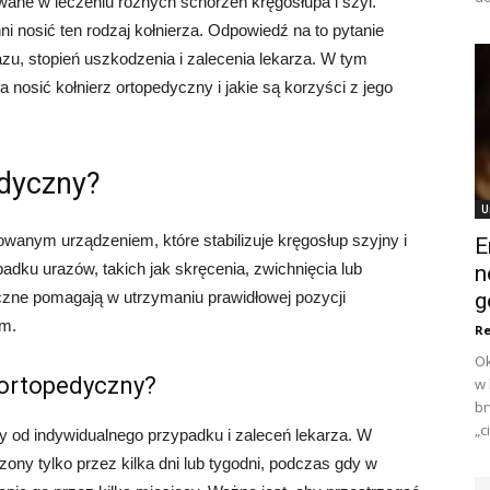
ane w leczeniu różnych schorzeń kręgosłupa i szyi.
ni nosić ten rodzaj kołnierza. Odpowiedź na to pytanie
azu, stopień uszkodzenia i zalecenia lekarza. W tym
a nosić kołnierz ortopedyczny i jakie są korzyści z jego
edyczny?
U
towanym urządzeniem, które stabilizuje kręgosłup szyjny i
E
adku urazów, takich jak skręcenia, zwichnięcia lub
n
czne pomagają w utrzymaniu prawidłowej pozycji
g
om.
Re
Ok
z ortopedyczny?
w 
br
„c
y od indywidualnego przypadku i zaleceń lekarza. W
ony tylko przez kilka dni lub tygodni, podczas gdy w