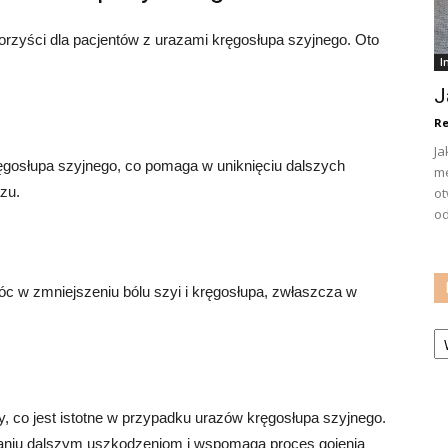
orzyści dla pacjentów z urazami kręgosłupa szyjnego. Oto
I
J
Re
Ja
ręgosłupa szyjnego, co pomaga w uniknięciu dalszych
me
zu.
ot
od
 w zmniejszeniu bólu szyi i kręgosłupa, zwłaszcza w
Ka
y, co jest istotne w przypadku urazów kręgosłupa szyjnego.
aniu dalszym uszkodzeniom i wspomaga proces gojenia