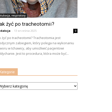
ntubacja, respiratory
ak żyć po tracheotomii?
dakcja
-
13 września 2025
0
k żyć po tracheotomii? Tracheotomia jest
dycznym zabiegiem, który polega na wykonaniu
woru w tchawicy, aby umożliwić pacjentowi
dychanie. Jest to procedura, która może być...
Kategorie
tegorie