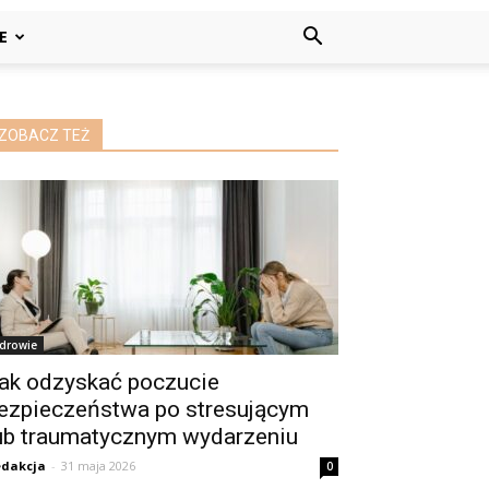
E
ZOBACZ TEŻ
drowie
ak odzyskać poczucie
ezpieczeństwa po stresującym
ub traumatycznym wydarzeniu
dakcja
-
31 maja 2026
0