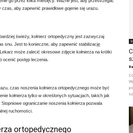
ie go przez kilka miesięcy. Ważne jest, aby przestrzegać
ny czas, aby zapewnić prawidłowe gojenie się urazu.
jbardziej świeży, kołnierz ortopedyczny jest zazwyczaj
I
snu. Jest to konieczne, aby zapewnić stabilizację
C
ekarz może zalecić okresowe zdjęcie kołnierza na krótki
s
b ocenić postęp leczenia.
Re
Co
Wp
po
urazu, czas noszenia kołnierza ortopedycznego może być
sz
ie kołnierza tylko w określonych sytuacjach, takich jak
 Stopniowe ograniczanie noszenia kołnierza pozwala
lnej ruchomości.
ierza ortopedycznego