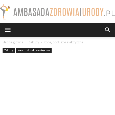
AmbasadaZdrowiaiUrody.pl
Strona główna
Zakupy
Koce, poduszki elektryczne
Zakupy
Koce, poduszki elektryczne