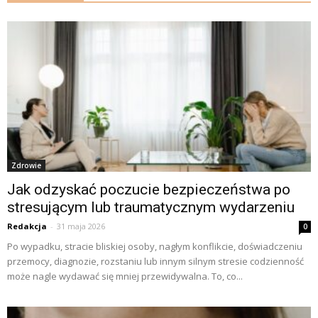
Zdrowie
Jak odzyskać poczucie bezpieczeństwa po
stresującym lub traumatycznym wydarzeniu
Redakcja
-
31 maja 2026
0
Po wypadku, stracie bliskiej osoby, nagłym konflikcie, doświadczeniu
przemocy, diagnozie, rozstaniu lub innym silnym stresie codzienność
może nagle wydawać się mniej przewidywalna. To, co...