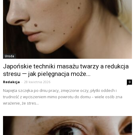
Uroda
Japońskie techniki masażu twarzy a redukcja
stresu — jak pielęgnacja może...
Redakcja
-
28 kwietnia 2026
0
Napięta szczęka po dniu pracy, zmęczone oczy, płytki oddech i
trudność z wyciszeniem mimo powrotu do domu – wiele osób zna
wrażenie, że stres...