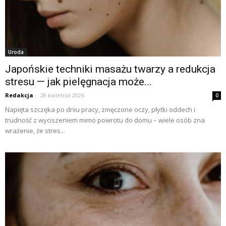
Uroda
Japońskie techniki masażu twarzy a redukcja
stresu — jak pielęgnacja może...
Redakcja
-
28 kwietnia 2026
0
Napięta szczęka po dniu pracy, zmęczone oczy, płytki oddech i
trudność z wyciszeniem mimo powrotu do domu – wiele osób zna
wrażenie, że stres...