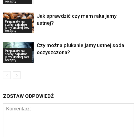
recepty
Jak sprawdzić czy mam raka jamy
Preparaty na
ustnej?
stany zapalne
jamy ustnej bez
recepty
Czy można płukanie jamy ustnej soda
Preparaty na
oczyszczona?
stany zapalne
jamy ustnej bez
recepty
ZOSTAW ODPOWIEDŹ