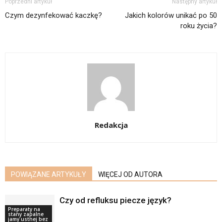
Poprzedni artykuł
Następny artykuł
Czym dezynfekować kaczkę?
Jakich kolorów unikać po 50
roku życia?
Redakcja
POWIĄZANE ARTYKUŁY
WIĘCEJ OD AUTORA
Czy od refluksu piecze język?
Preparaty na
stany zapalne
jamy ustnej bez