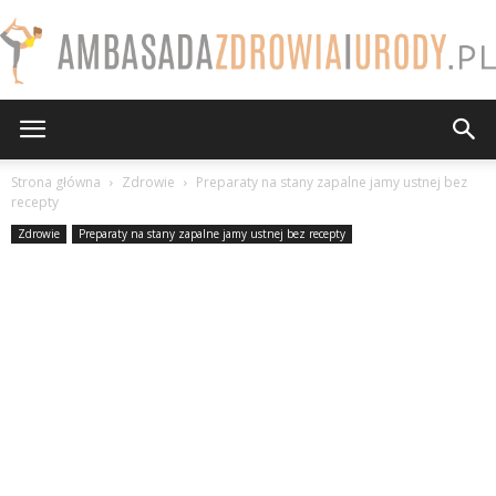
AmbasadaZdrowiaiUrody.pl
Strona główna
Zdrowie
Preparaty na stany zapalne jamy ustnej bez
recepty
Zdrowie
Preparaty na stany zapalne jamy ustnej bez recepty