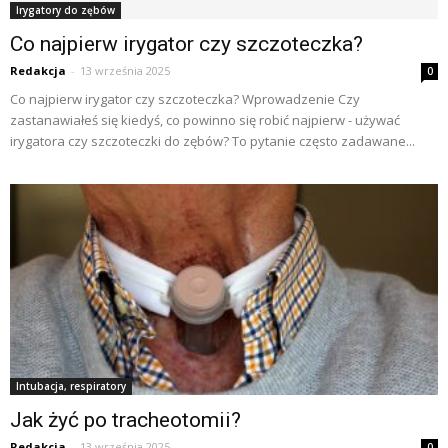
Irygatory do zębów
Co najpierw irygator czy szczoteczka?
Redakcja
-
13 września 2025
0
Co najpierw irygator czy szczoteczka? Wprowadzenie Czy
zastanawiałeś się kiedyś, co powinno się robić najpierw - używać
irygatora czy szczoteczki do zębów? To pytanie często zadawane...
Intubacja, respiratory
Jak żyć po tracheotomii?
Redakcja
-
13 września 2025
0