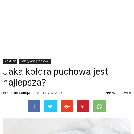
Zakupy
Kołdry obciążeniowe
Jaka kołdra puchowa jest
najlepsza?
Przez
Redakcja
-
12 listopada 2023
522
0