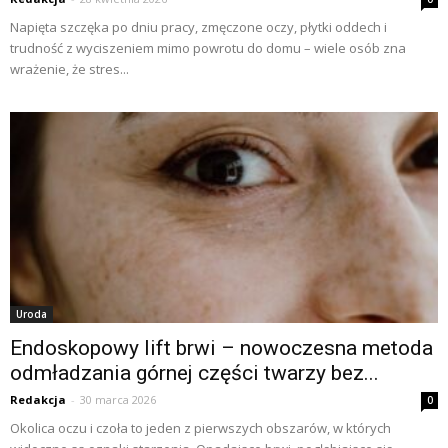
Napięta szczęka po dniu pracy, zmęczone oczy, płytki oddech i
trudność z wyciszeniem mimo powrotu do domu – wiele osób zna
wrażenie, że stres...
Uroda
Endoskopowy lift brwi – nowoczesna metoda
odmładzania górnej części twarzy bez...
Redakcja
-
30 marca 2026
0
Okolica oczu i czoła to jeden z pierwszych obszarów, w których