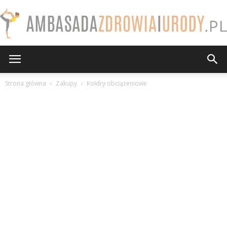
AmbasadaZdrowiaiUrody.pl
Strona główna
Zakupy
Kołdry obciążeniowe