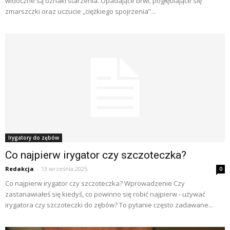
widoczne są oznaki starzenia. Opadające brwi, pogłębiające się
zmarszczki oraz uczucie „ciężkiego spojrzenia”...
Irygatory do zębów
Co najpierw irygator czy szczoteczka?
Redakcja
-
13 września 2025
0
Co najpierw irygator czy szczoteczka? Wprowadzenie Czy
zastanawiałeś się kiedyś, co powinno się robić najpierw - używać
irygatora czy szczoteczki do zębów? To pytanie często zadawane...