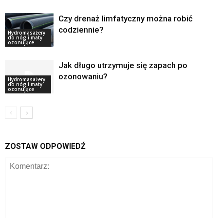
Czy drenaż limfatyczny można robić
codziennie?
Hydromasażery
do nóg i maty
ozonujące
Jak długo utrzymuje się zapach po
ozonowaniu?
Hydromasażery
do nóg i maty
ozonujące
ZOSTAW ODPOWIEDŹ