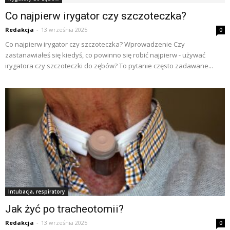
Co najpierw irygator czy szczoteczka?
Redakcja
-
13 września 2025
0
Co najpierw irygator czy szczoteczka? Wprowadzenie Czy
zastanawiałeś się kiedyś, co powinno się robić najpierw - używać
irygatora czy szczoteczki do zębów? To pytanie często zadawane...
Intubacja, respiratory
Jak żyć po tracheotomii?
Redakcja
-
13 września 2025
0