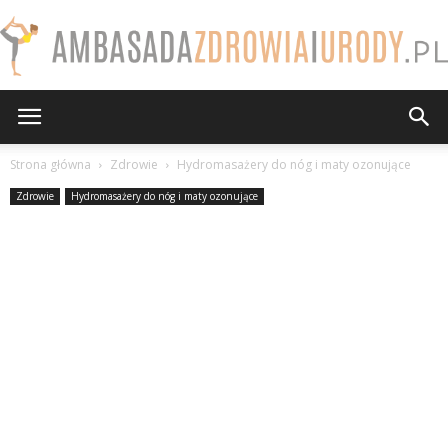
AmbasadaZdrowiaiUrody.pl
Strona główna
Zdrowie
Hydromasażery do nóg i maty ozonujące
Zdrowie
Hydromasażery do nóg i maty ozonujące