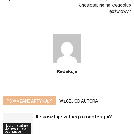
kinesiotaping na kręgosłup
lędźwiowy?
Redakcja
POWIĄZANE ARTYKUŁY
WIĘCEJ OD AUTORA
Ile kosztuje zabieg ozonoterapii?
Hydromasażery
do nóg i maty
ozonujące