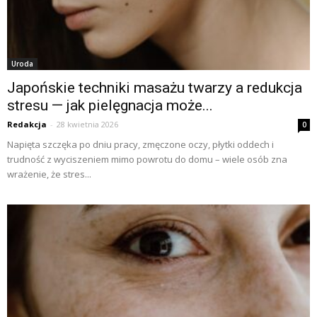
Uroda
Japońskie techniki masażu twarzy a redukcja
stresu — jak pielęgnacja może...
Redakcja
-
28 kwietnia 2026
0
Napięta szczęka po dniu pracy, zmęczone oczy, płytki oddech i
trudność z wyciszeniem mimo powrotu do domu – wiele osób zna
wrażenie, że stres...