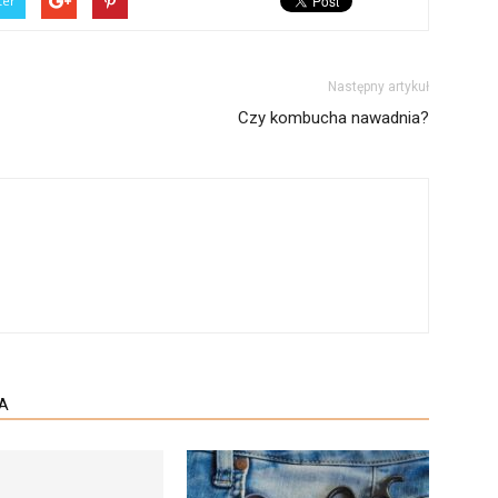
ter
Następny artykuł
Czy kombucha nawadnia?
A