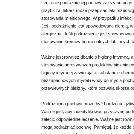
Leczenie podrażnionej pochwy zależy od przycz
grzybiczą, lekarz może przepisać leki przeciwgr
stosowania miejscowego. W przypadku infekcji
Jeśli podrażnienie jest spowodowane alergią, wa
alergiczną. Jeśli podrażnienie jest spowodow
stosowanie kremów hormonalnych lub innych te
Ważne jest również dbanie o higienę intymną,
stosowania agresywnych produktów higienicznyc
higieny intymnej zawierające substancje chemi
bezzapachowych mydeł i wody do mycia pochwy
przewiewnych bielizny, która pozwala skórze 
Podrażniona pochwa może być bardzo uciążliwa, 
Ważne jest, aby zidentyfikować przyczynę podr
zalecić odpowiednie leczenie. Ważne jest równie
mogą podrażniać pochwę. Pamiętaj, że każde 