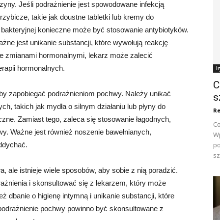
yny. Jeśli podrażnienie jest spowodowane infekcją
zybicze, takie jak doustne tabletki lub kremy do
 bakteryjnej konieczne może być stosowanie antybiotyków.
żne jest unikanie substancji, które wywołują reakcję
ane zmianami hormonalnymi, lekarz może zalecić
rapii hormonalnych.
I
C
 aby zapobiegać podrażnieniom pochwy. Należy unikać
s
h, takich jak mydła o silnym działaniu lub płyny do
Re
czne. Zamiast tego, zaleca się stosowanie łagodnych,
Co
. Ważne jest również noszenie bawełnianych,
Wp
oddychać.
po
sz
ale istnieje wiele sposobów, aby sobie z nią poradzić.
ażnienia i skonsultować się z lekarzem, który może
ż dbanie o higienę intymną i unikanie substancji, które
podrażnienie pochwy powinno być skonsultowane z