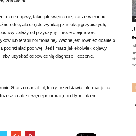
my zdrowotne.
óżne objawy, takie jak swędzenie, zaczerwienienie i
I
norodne, ale często wynikają z infekcji grzybiczych,
J
ej pochwy zależy od przyczyny i może obejmować
Re
yków lub terapii hormonalnej. Ważne jest również dbanie o
Ja
ogą podrażniać pochwę. Jeśli masz jakiekolwiek objawy
me
, aby uzyskać odpowiednią diagnozę i leczenie.
ot
od
onie Graczomaniak.pl, który przedstawia informacje na
ożesz znaleźć więcej informacji pod tym linkiem:
Ka