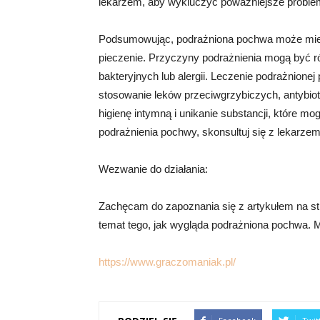
lekarzem, aby wykluczyć poważniejsze proble
Podsumowując, podrażniona pochwa może mieć r
pieczenie. Przyczyny podrażnienia mogą być róż
bakteryjnych lub alergii. Leczenie podrażnion
stosowanie leków przeciwgrzybiczych, antybiot
higienę intymną i unikanie substancji, które m
podrażnienia pochwy, skonsultuj się z lekarzem
Wezwanie do działania:
Zachęcam do zapoznania się z artykułem na str
temat tego, jak wygląda podrażniona pochwa. M
https://www.graczomaniak.pl/