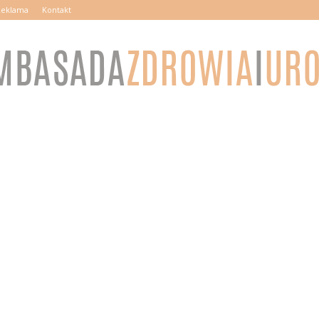
Reklama
Kontakt
AmbasadaZdrowiaiUrody.pl