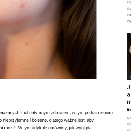
Po
do
in
wy
U
J
a
m
Re
wiązanych z ich intymnym zdrowiem, w tym podrażnieniem
Na
nieprzyjemne i bolesne, dlatego ważne jest, aby
od
nimi radzić. W tym artykule omówimy, jak wygląda
do