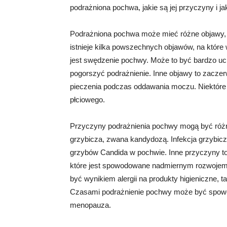
podrażniona pochwa, jakie są jej przyczyny i j
Podrażniona pochwa może mieć różne objawy, k
istnieje kilka powszechnych objawów, na któr
jest swędzenie pochwy. Może to być bardzo uci
pogorszyć podrażnienie. Inne objawy to zaczer
pieczenia podczas oddawania moczu. Niektóre
płciowego.
Przyczyny podrażnienia pochwy mogą być różno
grzybicza, zwana kandydozą. Infekcja grzyb
grzybów Candida w pochwie. Inne przyczyny to i
które jest spowodowane nadmiernym rozwojem 
być wynikiem alergii na produkty higieniczne, ta
Czasami podrażnienie pochwy może być spowo
menopauza.