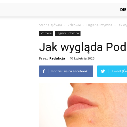
DI
Strona główna
Zdrowie
Higiena intymna
Jak w
Zdrowie
Higiena intymna
Jak wygląda Pod
Przez
Redakcja
-
10 kwietnia 2025
Podziel się na Facebooku
Tweet (Ćw