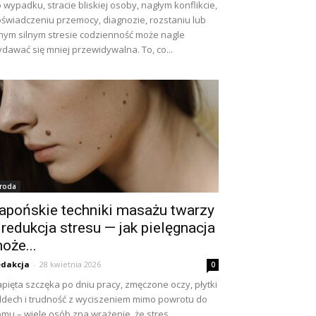
 wypadku, stracie bliskiej osoby, nagłym konflikcie,
świadczeniu przemocy, diagnozie, rozstaniu lub
nym silnym stresie codzienność może nagle
dawać się mniej przewidywalna. To, co...
roda
apońskie techniki masażu twarzy
 redukcja stresu — jak pielęgnacja
oże...
dakcja
-
28 kwietnia 2026
0
pięta szczęka po dniu pracy, zmęczone oczy, płytki
dech i trudność z wyciszeniem mimo powrotu do
mu – wiele osób zna wrażenie, że stres...