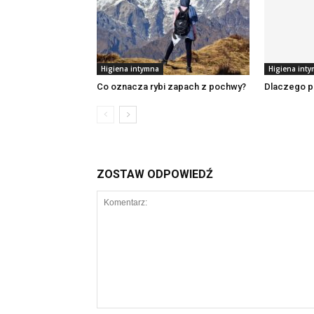
Higiena intymna
Higiena int
Co oznacza rybi zapach z pochwy?
Dlaczego po
ZOSTAW ODPOWIEDŹ