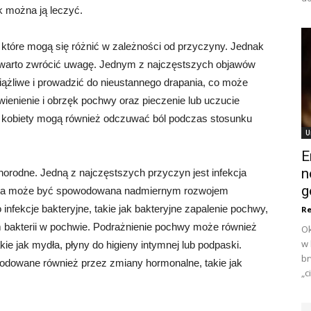
ak można ją leczyć.
tóre mogą się różnić w zależności od przyczyny. Jednak
e warto zwrócić uwagę. Jednym z najczęstszych objawów
ążliwe i prowadzić do nieustannego drapania, co może
wienienie i obrzęk pochwy oraz pieczenie lub uczucie
 kobiety mogą również odczuwać ból podczas stosunku
U
E
n
rodne. Jedną z najczęstszych przyczyn jest infekcja
g
icza może być spowodowana nadmiernym rozwojem
nfekcje bakteryjne, takie jak bakteryjne zapalenie pochwy,
Re
bakterii w pochwie. Podrażnienie pochwy może również
Ok
w 
kie jak mydła, płyny do higieny intymnej lub podpaski.
br
dowane również przez zmiany hormonalne, takie jak
„c