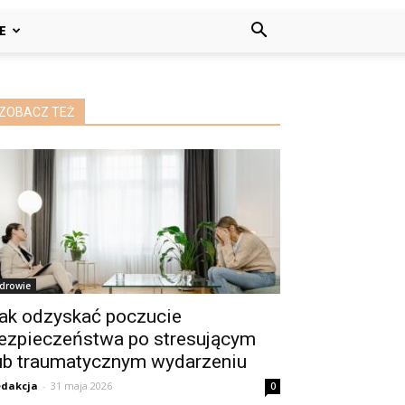
E
ZOBACZ TEŻ
drowie
ak odzyskać poczucie
ezpieczeństwa po stresującym
ub traumatycznym wydarzeniu
dakcja
-
31 maja 2026
0