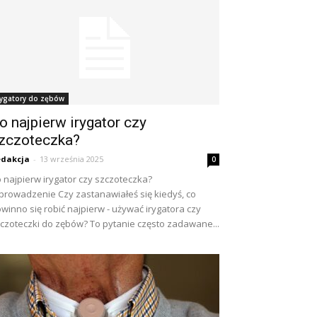
rygatory do zębów
o najpierw irygator czy
zczoteczka?
dakcja
-
13 września 2025
0
 najpierw irygator czy szczoteczka?
rowadzenie Czy zastanawiałeś się kiedyś, co
winno się robić najpierw - używać irygatora czy
czoteczki do zębów? To pytanie często zadawane...