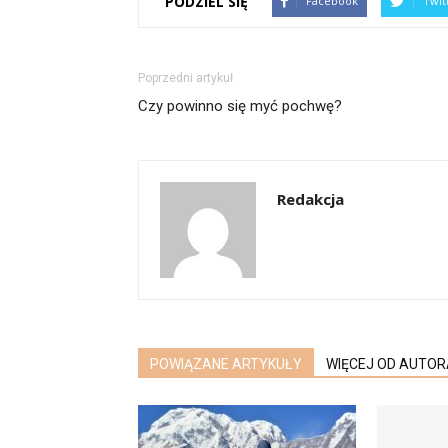
PODZIEL SIĘ
Facebook
Twit
Poprzedni artykuł
Czy powinno się myć pochwę?
Redakcja
POWIĄZANE ARTYKUŁY
WIĘCEJ OD AUTOR