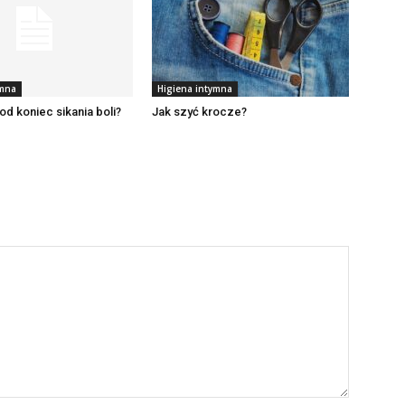
ymna
Higiena intymna
d koniec sikania boli?
Jak szyć krocze?