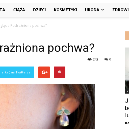
ETA
CIĄŻA
DZIECI
KOSMETYKI
URODA
ZDROWI
ygląda Podrażniona pochwa?
rażniona pochwa?
242
0
ierkaj) na Twitterze
Z
J
b
l
Re