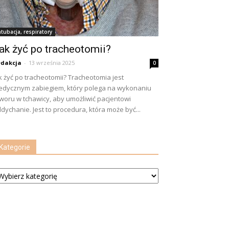
ntubacja, respiratory
ak żyć po tracheotomii?
dakcja
-
13 września 2025
0
k żyć po tracheotomii? Tracheotomia jest
dycznym zabiegiem, który polega na wykonaniu
woru w tchawicy, aby umożliwić pacjentowi
dychanie. Jest to procedura, która może być...
Kategorie
tegorie