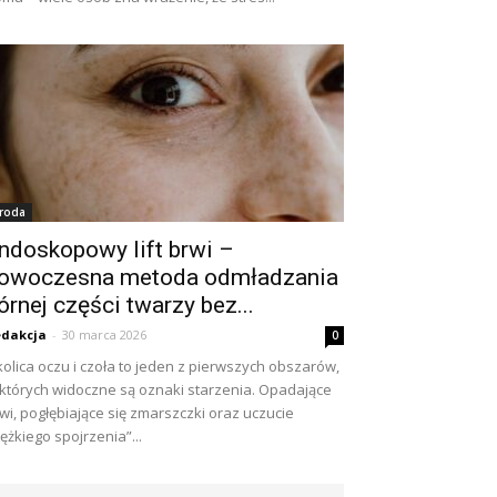
roda
ndoskopowy lift brwi –
owoczesna metoda odmładzania
órnej części twarzy bez...
dakcja
-
30 marca 2026
0
olica oczu i czoła to jeden z pierwszych obszarów,
których widoczne są oznaki starzenia. Opadające
wi, pogłębiające się zmarszczki oraz uczucie
iężkiego spojrzenia”...