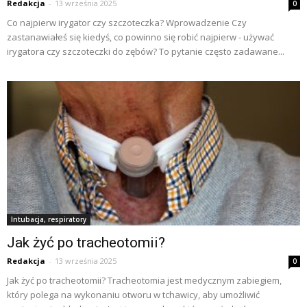
Redakcja
-
13 września 2025
0
Co najpierw irygator czy szczoteczka? Wprowadzenie Czy
zastanawiałeś się kiedyś, co powinno się robić najpierw - używać
irygatora czy szczoteczki do zębów? To pytanie często zadawane...
Intubacja, respiratory
Jak żyć po tracheotomii?
Redakcja
-
13 września 2025
0
Jak żyć po tracheotomii? Tracheotomia jest medycznym zabiegiem,
który polega na wykonaniu otworu w tchawicy, aby umożliwić