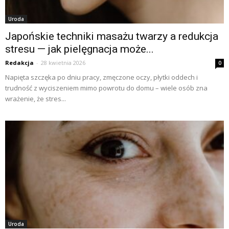
Uroda
Japońskie techniki masażu twarzy a redukcja
stresu — jak pielęgnacja może...
Redakcja
-
28 kwietnia 2026
0
Napięta szczęka po dniu pracy, zmęczone oczy, płytki oddech i
trudność z wyciszeniem mimo powrotu do domu – wiele osób zna
wrażenie, że stres...
Uroda