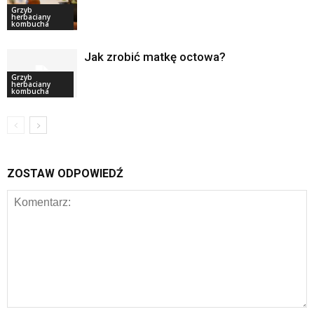
Grzyb
herbaciany
kombucha
Jak zrobić matkę octowa?
Grzyb
herbaciany
kombucha
ZOSTAW ODPOWIEDŹ