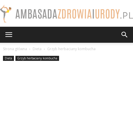
AmbasadaZdrowiaiUrody.pl
Strona główna
Dieta
Grzyb herbaciany kombucha
Dieta
Grzyb herbaciany kombucha