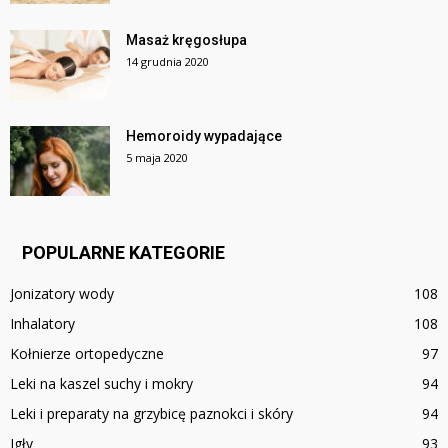
Masaż kręgosłupa
14 grudnia 2020
Hemoroidy wypadające
5 maja 2020
POPULARNE KATEGORIE
Jonizatory wody
108
Inhalatory
108
Kołnierze ortopedyczne
97
Leki na kaszel suchy i mokry
94
Leki i preparaty na grzybicę paznokci i skóry
94
Igły
93