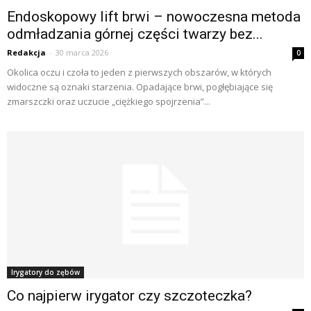
Endoskopowy lift brwi – nowoczesna metoda
odmładzania górnej części twarzy bez...
Redakcja
-
30 marca 2026
0
Okolica oczu i czoła to jeden z pierwszych obszarów, w których
widoczne są oznaki starzenia. Opadające brwi, pogłębiające się
zmarszczki oraz uczucie „ciężkiego spojrzenia”...
Irygatory do zębów
Co najpierw irygator czy szczoteczka?